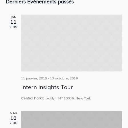
et
Derniers Évènements passés
vue
une
navig
Évè
date.
JAN
11
de
2019
vues
Évèn
11 janvier, 2019
-
13 octobre, 2019
Intern Insights Tour
Central Park
Brooklyn, NY 10036, New York
MAR
10
2018