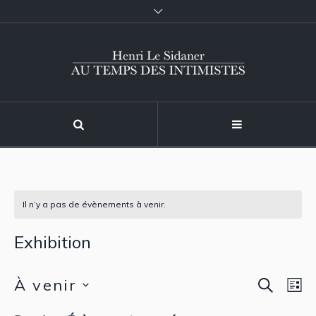
Il n’y a pas de évènements à venir.
Exhibition
RECHER
À venir
Reche
Nav
LI
de
Sélectionnez