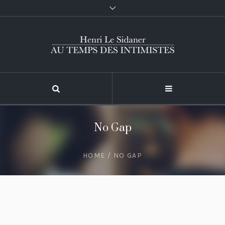
No Gap
HOME
/
NO GAP