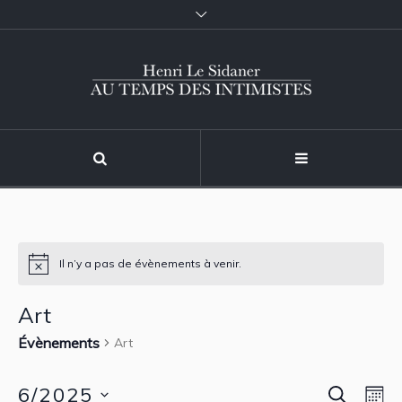
Il n’y a pas de évènements à venir.
Art
Évènements
Art
RECHER
6/2025
Reche
Nav
M