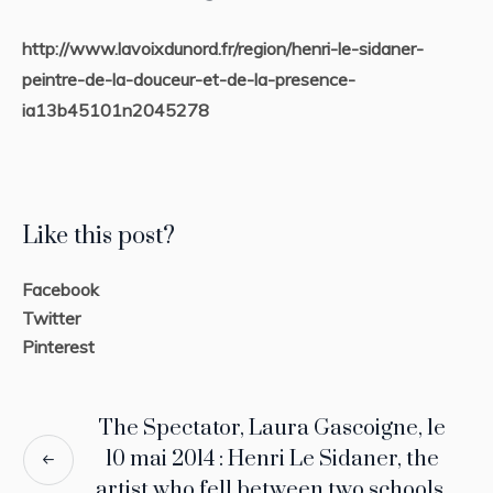
http://www.lavoixdunord.fr/region/henri-le-sidaner-
peintre-de-la-douceur-et-de-la-presence-
ia13b45101n2045278
Like this post?
Facebook
Twitter
Pinterest
The Spectator, Laura Gascoigne, le
10 mai 2014 : Henri Le Sidaner, the
artist who fell between two schools.