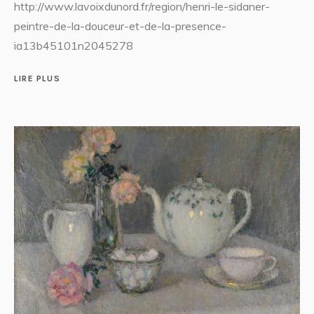
http://www.lavoixdunord.fr/region/henri-le-sidaner-
peintre-de-la-douceur-et-de-la-presence-
ia13b45101n2045278
LIRE PLUS