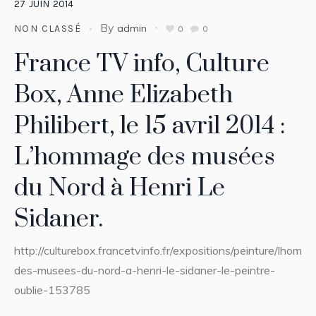
27
JUIN
2014
By
admin
NON CLASSÉ
0
0
France TV info, Culture
Box, Anne Elizabeth
Philibert, le 15 avril 2014 :
L’hommage des musées
du Nord à Henri Le
Sidaner.
http://culturebox.francetvinfo.fr/expositions/peinture/lhomm
des-musees-du-nord-a-henri-le-sidaner-le-peintre-
oublie-153785