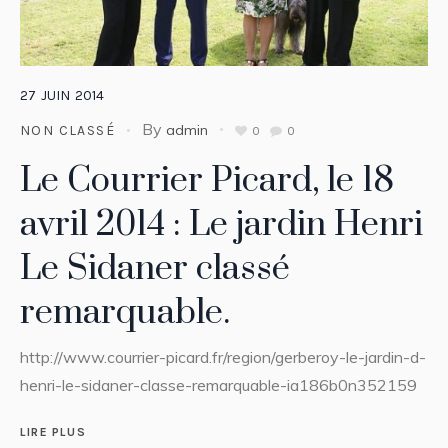
27
JUIN
2014
By
admin
NON CLASSÉ
0
0
Le Courrier Picard, le 18
avril 2014 : Le jardin Henri
Le Sidaner classé
remarquable.
http://www.courrier-picard.fr/region/gerberoy-le-jardin-d-
henri-le-sidaner-classe-remarquable-ia186b0n352159
LIRE PLUS