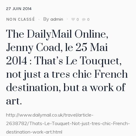
27
JUIN
2014
By
admin
NON CLASSÉ
0
0
The DailyMail Online,
Jenny Coad, le 25 Mai
2014 : That’s Le Touquet,
not just a tres chic French
destination, but a work of
art.
http://www.dailymail.co.uk/travel/article-
2638782/Thats-Le-Touquet-Not-just-tres-chic-French-
destination-work-art.html