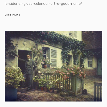
le-sidaner-gives-calendar-art-a-good-name/
LIRE PLUS