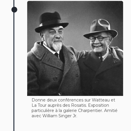
Donne deux conférences sur Watteau et
La Tour auprès des Rosatis. Exposition
particulière à la galerie Charpentier. Amitié
avec William Singer Jr.